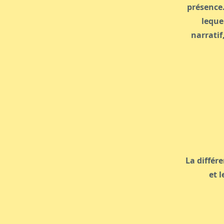
présence. 
leque
narratif
La différe
et l