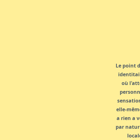
Le point d
identitai
où l'at
personna
sensation
elle-même.
a rien a v
par nature
local