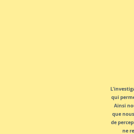
L'investig
qui perme
Ainsi no
que nous
de percept
ne r