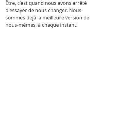
Être, c'est quand nous avons arrêté 
d'essayer de nous changer. Nous 
sommes déjà la meilleure version de 
nous-mêmes, à chaque instant.
Être, c'est quand on s'autorise enfin 
à se reposer en nous-mêmes, tels 
que nous sommes, pas plus tard, 
maintenant.
Commentaires
Rédigez un commentaire...